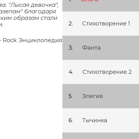
ва. "Лысая девочка",
Тазепам" благодаря
ским образам стали
Стихотворение 1
и.
- Rock Энциклопедия
Фанта
Стихотворение 2
Элегия
Тычинка