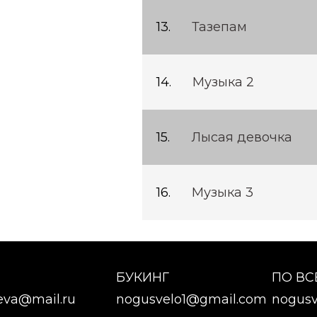
Тазепам
Музыка 2
Лысая девочка
Музыка 3
БУКИНГ
ПО В
eva@mail.ru
nogusvelo1@gmail.com
nogusv