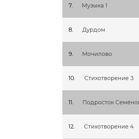
Музыка 1
Дурдом
Мочилово
Стихотворение 3
Подросток Семёно
Стихотворение 4