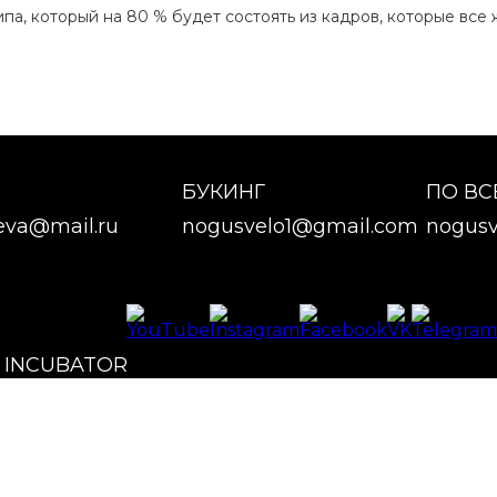
па, который на 80 % будет состоять из кадров, которые вс
БУКИНГ
ПО В
eva@mail.ru
nogusvelo1@gmail.com
nogusv
X INCUBATOR