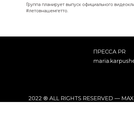
Группа планирует выпуск официального видеокли
#летовнашемгетто.
ПРЕССА PR
maria.karpush
2022 ® ALL RIGHTS RESERVED — MA