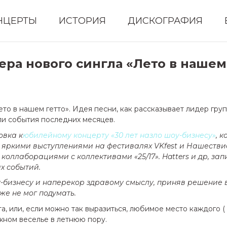
НЦЕРТЫ
ИСТОРИЯ
ДИСКОГРАФИЯ
ра нового сингла «Лето в нашем
Лето в нашем гетто». Идея песни, как рассказывает лидер г
кли события последних месяцев.
овка к
юбилейному концерту «30 лет назло шоу-бизнесу»
, 
у яркими выступлениями на фестивалях VKfest и Нашеств
коллаборациями с коллективами «25/17». Hatters и др, за
х событий.
-бизнесу и наперекор здравому смыслу, приняв решение в
же не мог подумать.
та, или, если можно так выразиться, любимое место каждого (
жном веселье в летнюю пору.