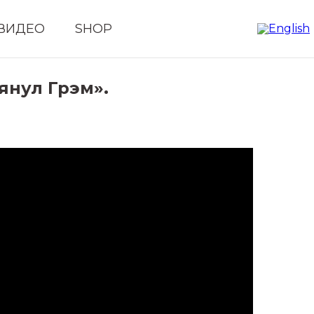
ВИДЕО
SHOP
янул Грэм».