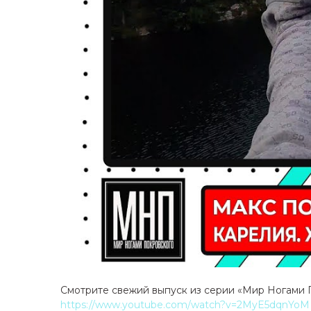
Смотрите свежий выпуск из серии «Мир Ногами П
https://www.youtube.com/watch?v=2MyE5dqnYoM