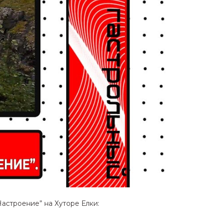
астроение” на Хуторе Елки: