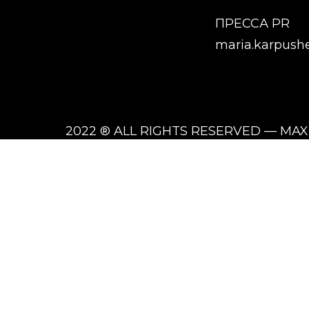
ПРЕССА PR
maria.karpush
2022 ® ALL RIGHTS RESERVED — MA