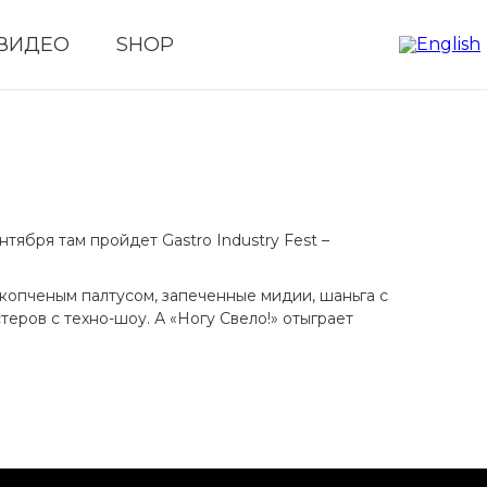
ВИДЕО
SHOP
тября там пройдет Gastro Industry Fest –
 копченым палтусом, запеченные мидии, шаньга с
еров с техно-шоу. А «Ногу Свело!» отыграет