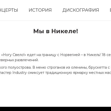
НЦЕРТЫ
ИСТОРИЯ
ДИСКОГРАФИЯ
Мы в Никеле!
Ногу Свело!» едет на границу с Норвегией – в Никель! 18 сен
еверных развлечений.
ого полуострова. В меню строганов из оленины, брускетта с
ластер Industry смиксует традиционную ярмарку местных маст