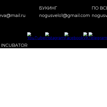
БУКИНГ
ПО В
eva@mail.ru
nogusvelo1@gmail.com
nogusv
X INCUBATOR