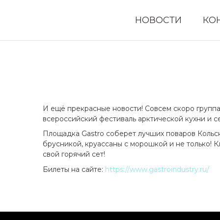
НОВОСТИ
КО
И ещё прекрасные новости! Совсем скоро группа «
всероссийский фестиваль арктической кухни и с
Площадка Gastro соберет лучших поваров Кольск
брусникой, круассаны с морошкой и не только! К
свой горячий сет!
Билеты на сайте:
https://www.gastroindustry.ru/