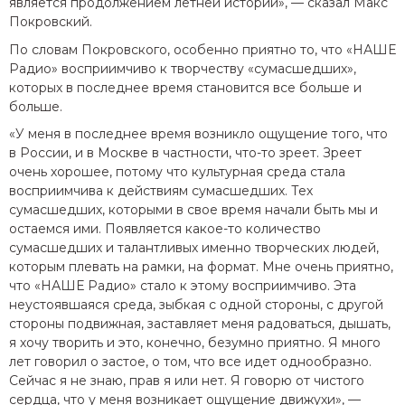
является продолжением летней истории», — сказал Макс
Покровский.
По словам Покровского, особенно приятно то, что «НАШЕ
Радио» восприимчиво к творчеству «сумасшедших»,
которых в последнее время становится все больше и
больше.
«У меня в последнее время возникло ощущение того, что
в России, и в Москве в частности, что-то зреет. Зреет
очень хорошее, потому что культурная среда стала
восприимчива к действиям сумасшедших. Тех
сумасшедших, которыми в свое время начали быть мы и
остаемся ими. Появляется какое-то количество
сумасшедших и талантливых именно творческих людей,
которым плевать на рамки, на формат. Мне очень приятно,
что «НАШЕ Радио» стало к этому восприимчиво. Эта
неустоявшаяся среда, зыбкая с одной стороны, с другой
стороны подвижная, заставляет меня радоваться, дышать,
я хочу творить и это, конечно, безумно приятно. Я много
лет говорил о застое, о том, что все идет однообразно.
Сейчас я не знаю, прав я или нет. Я говорю от чистого
сердца, что у меня возникает ощущение движухи», —