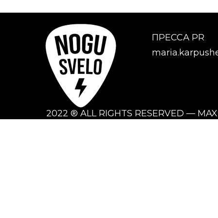
ПРЕССА PR
maria.karpush
2022 ® ALL RIGHTS RESERVED — MA