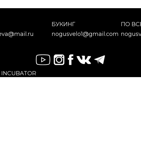
БУКИНГ
ПО В
eva@mail.ru
nogusvelo1@gmail.com
nogusv
X INCUBATOR