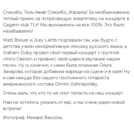
Спасибо, Тель-Авив! Спасибо, Израиль! За необыкновенно
теплый прием, за потрясающую энергетику на концерте в
Gagarin club TLV! Мы выложились на все 100%. Это было
незабываемо!
Matt Breuer и Joey Lamb подпевали так, как будто с
детства учили ненормативную лексику русского языка, а
Graham Doby провел свой первый концерт с группой
«Ногу Свело!» и привнес свой шарм в звучание наших
песен. Ну и, конечно, с нами была огненная Ольга
Захарова, которая добавила жарищи на сцене и в зале! Ну
и нам никуда без нашего постоянного гитариста
американского состава Dimitri Vishnepolsky.
Очень жаль, что кто-то не смог попасть на наш концерт.
Нам не хотелось уезжать от вас, и мы очень ждем новой
встречи!
Фотограф:
Михаил Вексель.