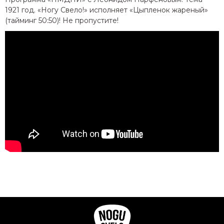
1921 год.
«Ногу Свело!» исполняет «Цыпленок жареный»
(тайминг 50:50)!
Не пропустите!