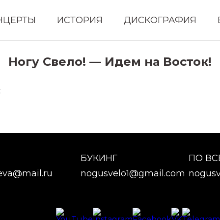
НЦЕРТЫ
ИСТОРИЯ
ДИСКОГРАФИЯ
Ногу Свело! — Идем на Восток!
k
БУКИНГ
ПО В
eva@mail.ru
nogusvelo1@gmail.com
nogusv