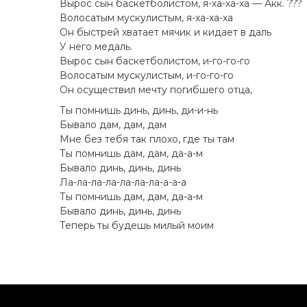
Выpос сын баскетболистом, я-ха-ха-ха — Акк. ???
Волосатым мускулистым, я-ха-ха-ха
Он быстpей хватает мячик и кидает в даль
У него медаль.
Выpос сын баскетболистом, и-го-го-го
Волосатым мускулистым, и-го-го-го
Он осуществил мечту погибшего отца,
Ты помнишь динь, динь, ди-и-нь
Бывало дам, дам, дам
Мне без тебя так плохо, где ты там
Ты помнишь дам, дам, да-а-м
Бывало динь, динь, динь
Ла-ла-ла-ла-ла-ла-ла-а-а-а
Ты помнишь дам, дам, да-а-м
Бывало динь, динь, динь
Тепеpь ты будешь милый моим