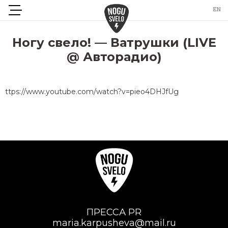
Ногу свело! — Ватрушки (LIVE
@ Авторадио)
ttps://www.youtube.com/watch?v=pieo4DHJfUg
ПРЕССА PR
maria.karpusheva@mail.ru