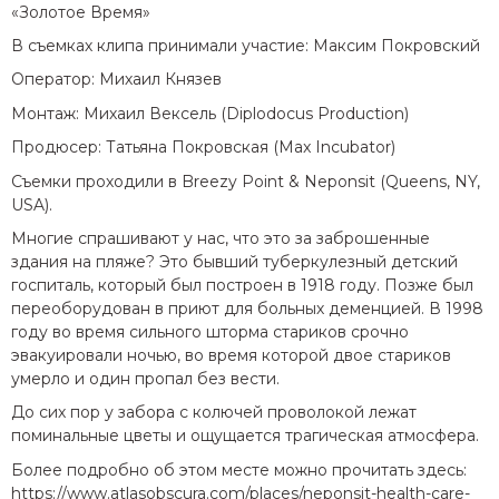
«Золотое Время»
В съемках клипа принимали участие: Максим Покровский
Оператор: Михаил Князев
Монтаж: Михаил Вексель (Diplodocus Production)
Продюсер: Татьяна Покровская (Max Incubator)
Съемки проходили в Breezy Point & Neponsit (Queens, NY,
USA).
Многие спрашивают у нас, что это за заброшенные
здания на пляже? Это бывший туберкулезный детский
госпиталь, который был построен в 1918 году. Позже был
переоборудован в приют для больных деменцией. В 1998
году во время сильного шторма стариков срочно
эвакуировали ночью, во время которой двое стариков
умерло и один пропал без вести.
До сих пор у забора с колючей проволокой лежат
поминальные цветы и ощущается трагическая атмосфера.
Более подробно об этом месте можно прочитать здесь:
https://www.atlasobscura.com/places/neponsit-health-care-