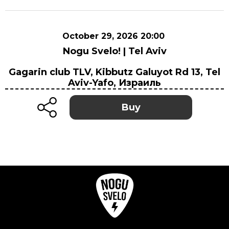
October 29, 2026 20:00
Nogu Svelo! | Tel Aviv
October 29, 2026 20:00
Gagarin club TLV, Kibbutz Galuyot Rd 13, Tel
Gagarin club TLV, Kibbutz Galuyot Rd 13, Tel
Aviv-Yafo, Израиль
Aviv-Yafo, Израиль
Buy