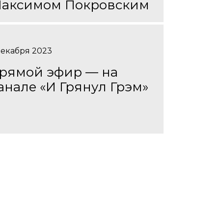
аксимом Покровским
декабря 2023
рямой эфир — на
анале «И Грянул Грэм»