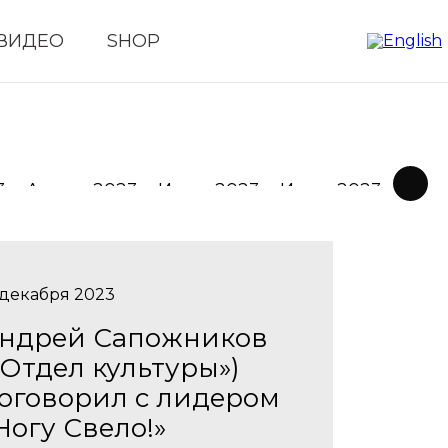
ВИДЕО
SHOP
3
Август 2023
Июль 2023
Июнь 2023
Май 
 декабря 2023
ндрей Сапожников
«Отдел культуры»)
оговорил с лидером
Ногу Свело!»