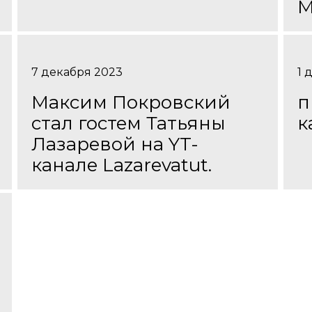
М
7 декабря 2023
1 
Максим Покровский
п
стал гостем Татьяны
к
Лазаревой на YT-
канале Lazarevatut.