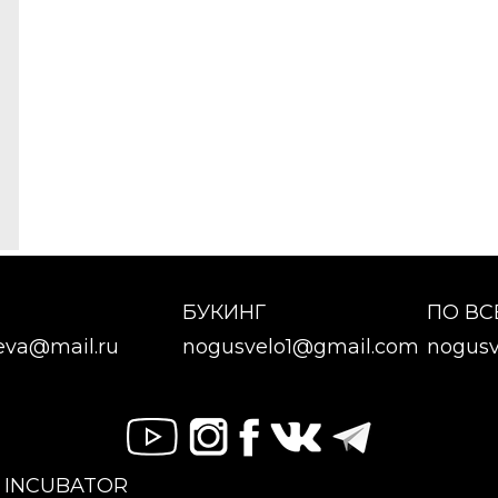
БУКИНГ
ПО В
eva@mail.ru
nogusvelo1@gmail.com
nogusv
X INCUBATOR